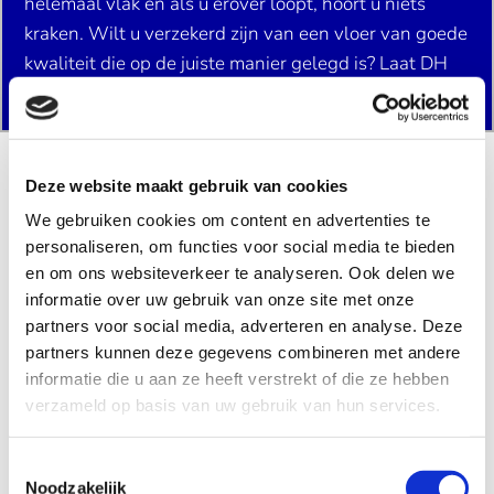
helemaal vlak en als u erover loopt, hoort u niets
kraken. Wilt u verzekerd zijn van een vloer van goede
kwaliteit die op de juiste manier gelegd is? Laat DH
Parket dan uw vloer leggen.
Alle vloeren die u koopt bij DH Parket worden door
Deze website maakt gebruik van cookies
ons gelegd. Daarvoor hebben wij onze eigen
We gebruiken cookies om content en advertenties te
legservice. Dat betekent dat de mensen die uw vloer
personaliseren, om functies voor social media te bieden
komen leggen, direct verbonden zijn met ons bedrijf.
en om ons websiteverkeer te analyseren. Ook delen we
informatie over uw gebruik van onze site met onze
Diegene die komt leggen weet precies welke
partners voor social media, adverteren en analyse. Deze
afspraken met u gemaakt zijn.
partners kunnen deze gegevens combineren met andere
informatie die u aan ze heeft verstrekt of die ze hebben
Hebt u elders een vloer aangekocht? Dan leggen we
verzameld op basis van uw gebruik van hun services.
de vloer voor u. Neem contact op voor een
vrijblijvende offerte.
Toestemmingsselectie
Noodzakelijk