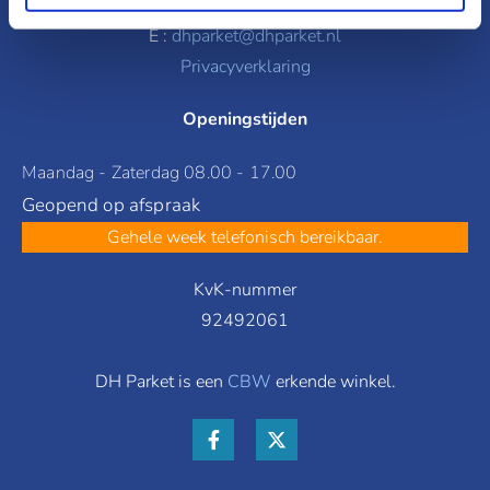
T :
06 10 89 99 14
E :
dhparket@dhparket.nl
Privacyverklaring
Openingstijden
Maandag - Zaterdag 08.00 - 17.00
Geopend op afspraak
Gehele week telefonisch bereikbaar.
KvK-nummer
92492061
DH Parket is een
CBW
erkende winkel.