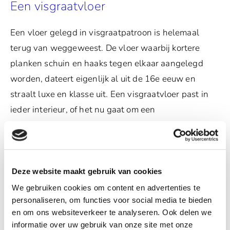
Een visgraatvloer
Een vloer gelegd in visgraatpatroon is helemaal
terug van weggeweest. De vloer waarbij kortere
planken schuin en haaks tegen elkaar aangelegd
worden, dateert eigenlijk al uit de 16e eeuw en
straalt luxe en klasse uit. Een visgraatvloer past in
ieder interieur, of het nu gaat om een
nieuwbouwwoning, een boerderij of een
appartement. Een visgraat parket kan precies naar
wens gelegd worden, eventueel voorzien van een
band en bies.
Deze website maakt gebruik van cookies
We gebruiken cookies om content en advertenties te
personaliseren, om functies voor social media te bieden
en om ons websiteverkeer te analyseren. Ook delen we
informatie over uw gebruik van onze site met onze