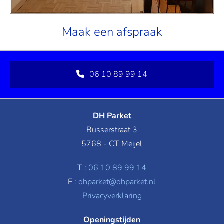
Maak een afspraak
06 10 89 99 14
DH Parket
Busserstraat 3
5768 - CT Meijel
T :
06 10 89 99 14
E :
dhparket@dhparket.nl
Privacyverklaring
Openingstijden